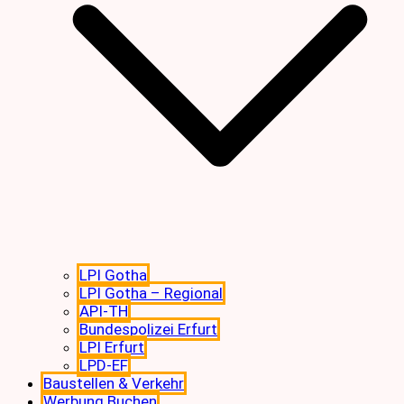
LPI Gotha
LPI Gotha – Regional
API-TH
Bundespolizei Erfurt
LPI Erfurt
LPD-EF
Baustellen & Verkehr
Werbung Buchen