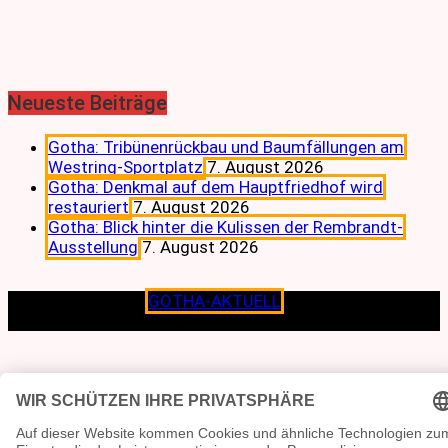
Neueste Beiträge
Gotha: Tribünenrückbau und Baumfällungen am
Westring-Sportplatz
7. August 2026
Gotha: Denkmal auf dem Hauptfriedhof wird
restauriert
7. August 2026
Gotha: Blick hinter die Kulissen der Rembrandt-
Ausstellung
7. August 2026
Copyright © 2026
GOTHA-AKTUELL
.|Seit jeher dem
Lokalen verpflichtet.