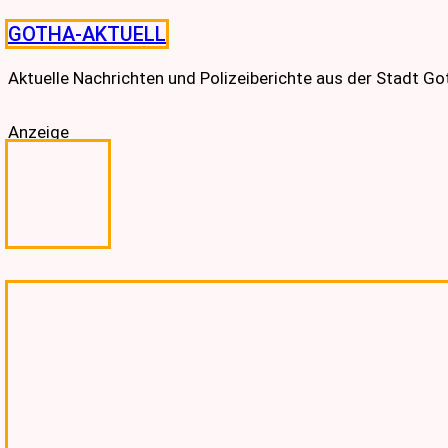
Skip
GOTHA-AKTUELL
to
content
Aktuelle Nachrichten und Polizeiberichte aus der Stadt G
Anzeige