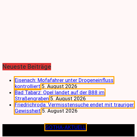
Neueste Beiträge
Eisenach: Mofafahrer unter Drogeneinfluss
kontrolliert
5. August 2026
Bad Tabarz: Opel landet auf der B88 im
Straßengraben
5. August 2026
Friedrichroda: Vermisstensuche endet mit trauriger
Gewissheit
5. August 2026
Copyright © 2026
GOTHA-AKTUELL
.|Seit jeher dem
Lokalen verpflichtet.