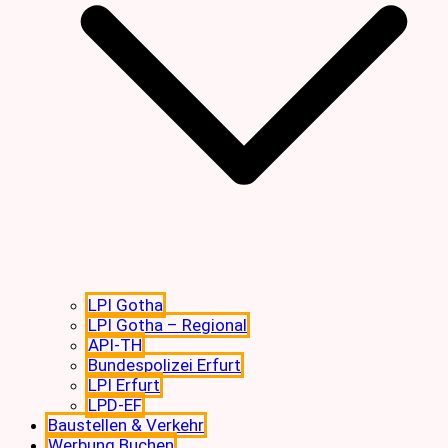
LPI Gotha
LPI Gotha – Regional
API-TH
Bundespolizei Erfurt
LPI Erfurt
LPD-EF
Baustellen & Verkehr
Werbung Buchen