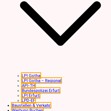
LPI Gotha
LPI Gotha – Regional
API-TH
Bundespolizei Erfurt
LPI Erfurt
LPD-EF
Baustellen & Verkehr
Werbung Buchen