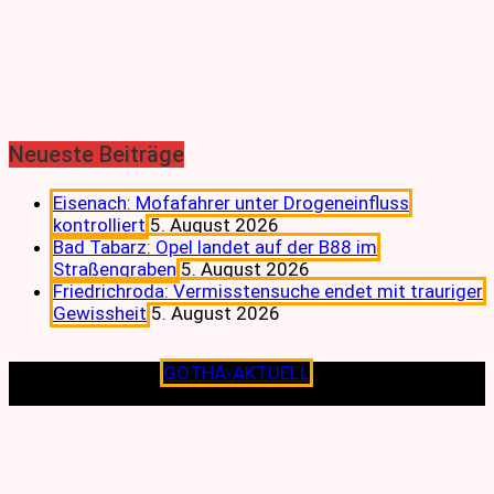
Neueste Beiträge
Eisenach: Mofafahrer unter Drogeneinfluss
kontrolliert
5. August 2026
Bad Tabarz: Opel landet auf der B88 im
Straßengraben
5. August 2026
Friedrichroda: Vermisstensuche endet mit trauriger
Gewissheit
5. August 2026
Copyright © 2026
GOTHA-AKTUELL
.|Seit jeher dem
Lokalen verpflichtet.