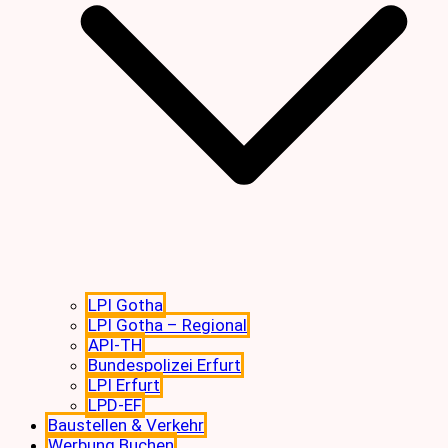
LPI Gotha
LPI Gotha – Regional
API-TH
Bundespolizei Erfurt
LPI Erfurt
LPD-EF
Baustellen & Verkehr
Werbung Buchen