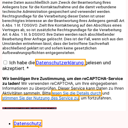
meine Daten ausschließlich zum Zweck der Beantwortung Ihres
Anliegens bzw. für die Kontaktaufnahme und die damit verbundene
technische Administration gespeichert und verwendet werden.
Rechtsgrundlage für die Verarbeitung dieser Daten ist unser
berechtigtes Interesse an der Beantwortung Ihres Anliegens gemäß Art.
6 Abs. 1 lit. f DSGVO. Zielt Ihre Kontaktierung auf den Abschluss eines
Vertrages ab, so ist zusätzliche Rechtsgrundlage für die Verarbeitung
Art. 6 Abs. 1 lit. b DSGVO. Ihre Daten werden nach abschließender
Bearbeitung Ihrer Anfrage gelöscht. Dies ist der Fall, wenn sich aus den
Umständen entnehmen lässt, dass der betroffene Sachverhalt
abschließend geklärt ist und sofern keine gesetzlichen
Aufbewahrungspflichten entgegenstehen.
Ich habe die
Datenschutzerklärung
gelesen und
akzeptiert.
*
Wir benötigen Ihre Zustimmung, um den reCAPTCHA-Service
zu laden!
Wir verwenden reCAPTCHA, um Ihre eingegebenen
Informationen zu überprüfen. Dieser Service kann Daten zu Ihren
Aktivitäten sammeln. Bitte
lesen Sie die Details durch
und
stimmen Sie der Nutzung des Service zu
, um fortzufahren.
Datenschutz