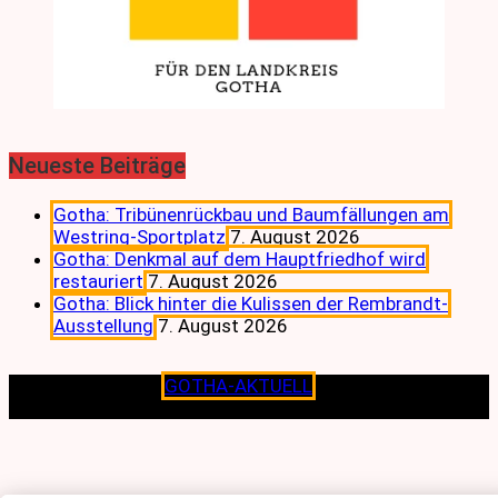
Neueste Beiträge
Gotha: Tribünenrückbau und Baumfällungen am
Westring-Sportplatz
7. August 2026
Gotha: Denkmal auf dem Hauptfriedhof wird
restauriert
7. August 2026
Gotha: Blick hinter die Kulissen der Rembrandt-
Ausstellung
7. August 2026
Copyright © 2026
GOTHA-AKTUELL
.|Seit jeher dem
Lokalen verpflichtet.