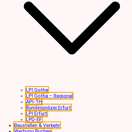
LPI Gotha
LPI Gotha – Regional
API-TH
Bundespolizei Erfurt
LPI Erfurt
LPD-EF
Baustellen & Verkehr
Werbung Buchen