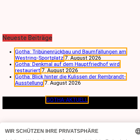
Neueste Beiträge
Gotha: Tribünenrückbau und Baumfällungen am
Westring-Sportplatz
7. August 2026
Gotha: Denkmal auf dem Hauptfriedhof wird
restauriert
7. August 2026
Gotha: Blick hinter die Kulissen der Rembrandt-
Ausstellung
7. August 2026
Copyright © 2026
GOTHA-AKTUELL
.|Seit jeher dem
Lokalen verpflichtet.