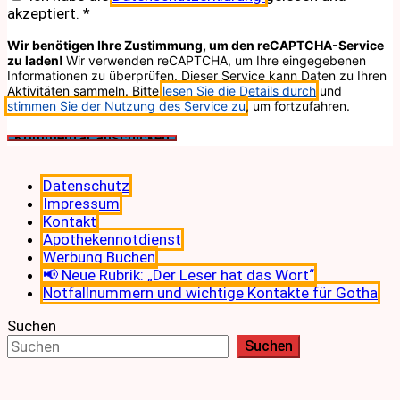
akzeptiert.
*
Wir benötigen Ihre Zustimmung, um den reCAPTCHA-Service
zu laden!
Wir verwenden reCAPTCHA, um Ihre eingegebenen
Informationen zu überprüfen. Dieser Service kann Daten zu Ihren
Aktivitäten sammeln. Bitte
lesen Sie die Details durch
und
stimmen Sie der Nutzung des Service zu
, um fortzufahren.
Datenschutz
Impressum
Kontakt
Apothekennotdienst
Werbung Buchen
📢 Neue Rubrik: „Der Leser hat das Wort“
Notfallnummern und wichtige Kontakte für Gotha
Suchen
Suchen