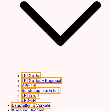
LPI Gotha
LPI Gotha – Regional
API-TH
Bundespolizei Erfurt
LPI Erfurt
LPD-EF
Baustellen & Verkehr
Werbung Buchen