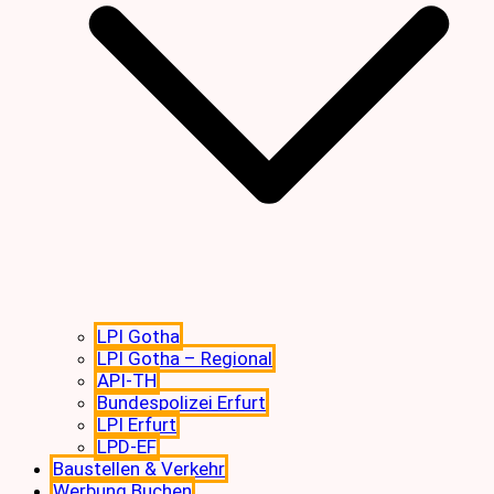
LPI Gotha
LPI Gotha – Regional
API-TH
Bundespolizei Erfurt
LPI Erfurt
LPD-EF
Baustellen & Verkehr
Werbung Buchen