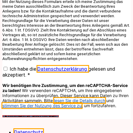
Mit der Nutzung dieses Formulars erteile ich meine Zustimmung das
meine Daten ausschließlich zum Zweck der Beantwortung Ihres
Anliegens bzw. für die Kontaktaufnahme und die damit verbundene
technische Administration gespeichert und verwendet werden.
Rechtsgrundlage für die Verarbeitung dieser Daten ist unser
berechtigtes Interesse an der Beantwortung Ihres Anliegens gemäß Art.
6 Abs. 1 lit. f DSGVO. Zielt Ihre Kontaktierung auf den Abschluss eines
Vertrages ab, so ist zusätzliche Rechtsgrundlage für die Verarbeitung
Art. 6 Abs. 1 lit. b DSGVO. Ihre Daten werden nach abschließender
Bearbeitung Ihrer Anfrage gelöscht. Dies ist der Fall, wenn sich aus den
Umständen entnehmen lässt, dass der betroffene Sachverhalt
abschließend geklärt ist und sofern keine gesetzlichen
Aufbewahrungspflichten entgegenstehen.
Ich habe die
Datenschutzerklärung
gelesen und
akzeptiert.
*
Wir benötigen Ihre Zustimmung, um den reCAPTCHA-Service
zu laden!
Wir verwenden reCAPTCHA, um Ihre eingegebenen
Informationen zu überprüfen. Dieser Service kann Daten zu Ihren
Aktivitäten sammeln. Bitte
lesen Sie die Details durch
und
stimmen Sie der Nutzung des Service zu
, um fortzufahren.
Datenschutz