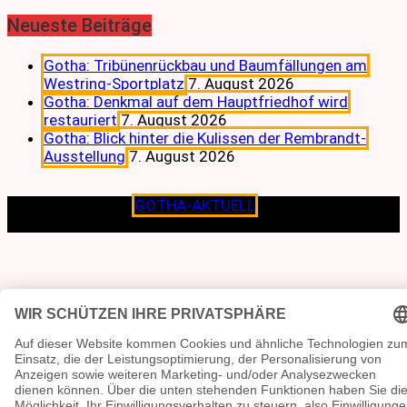
Neueste Beiträge
Gotha: Tribünenrückbau und Baumfällungen am
Westring-Sportplatz
7. August 2026
Gotha: Denkmal auf dem Hauptfriedhof wird
restauriert
7. August 2026
Gotha: Blick hinter die Kulissen der Rembrandt-
Ausstellung
7. August 2026
Copyright © 2026
GOTHA-AKTUELL
.|Seit jeher dem
Lokalen verpflichtet.