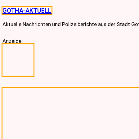
Skip
GOTHA-AKTUELL
to
content
Aktuelle Nachrichten und Polizeiberichte aus der Stadt G
Anzeige