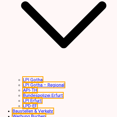
LPI Gotha
LPI Gotha – Regional
API-TH
Bundespolizei Erfurt
LPI Erfurt
LPD-EF
Baustellen & Verkehr
Werbung Buchen