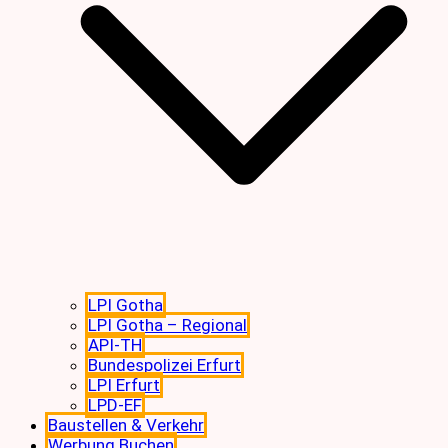
LPI Gotha
LPI Gotha – Regional
API-TH
Bundespolizei Erfurt
LPI Erfurt
LPD-EF
Baustellen & Verkehr
Werbung Buchen