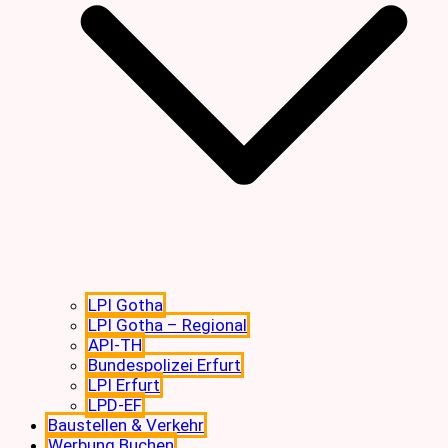
LPI Gotha
LPI Gotha – Regional
API-TH
Bundespolizei Erfurt
LPI Erfurt
LPD-EF
Baustellen & Verkehr
Werbung Buchen