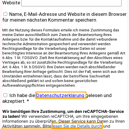
Website
Name, E-Mail-Adresse und Website in diesem Browser
für meinen nächsten Kommentar speichern.
Mit der Nutzung dieses Formulars erteile ich meine Zustimmung das
meine Daten ausschließlich zum Zweck der Beantwortung Ihres
Anliegens bzw. für die Kontaktaufnahme und die damit verbundene
technische Administration gespeichert und verwendet werden.
Rechtsgrundlage für die Verarbeitung dieser Daten ist unser
berechtigtes Interesse an der Beantwortung Ihres Anliegens gemäß Art.
6 Abs. 1 lit. f DSGVO. Zielt Ihre Kontaktierung auf den Abschluss eines
Vertrages ab, so ist zusätzliche Rechtsgrundlage für die Verarbeitung
Art. 6 Abs. 1 lit. b DSGVO. Ihre Daten werden nach abschließender
Bearbeitung Ihrer Anfrage gelöscht. Dies ist der Fall, wenn sich aus den
Umständen entnehmen lässt, dass der betroffene Sachverhalt
abschließend geklärt ist und sofern keine gesetzlichen
Aufbewahrungspflichten entgegenstehen.
Ich habe die
Datenschutzerklärung
gelesen und
akzeptiert.
*
Wir benötigen Ihre Zustimmung, um den reCAPTCHA-Service
zu laden!
Wir verwenden reCAPTCHA, um Ihre eingegebenen
Informationen zu überprüfen. Dieser Service kann Daten zu Ihren
Aktivitäten sammeln. Bitte
lesen Sie die Details durch
und