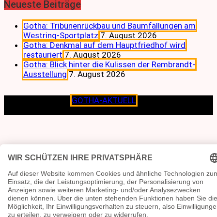
Neueste Beiträge
Gotha: Tribünenrückbau und Baumfällungen am
Westring-Sportplatz
7. August 2026
Gotha: Denkmal auf dem Hauptfriedhof wird
restauriert
7. August 2026
Gotha: Blick hinter die Kulissen der Rembrandt-
Ausstellung
7. August 2026
Copyright © 2026
GOTHA-AKTUELL
.|Seit jeher dem
Lokalen verpflichtet.