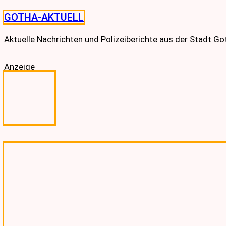
Skip
GOTHA-AKTUELL
to
content
Aktuelle Nachrichten und Polizeiberichte aus der Stadt G
Anzeige