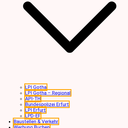
LPI Gotha
LPI Gotha – Regional
API-TH
Bundespolizei Erfurt
LPI Erfurt
LPD-EF
Baustellen & Verkehr
Werbung Buchen