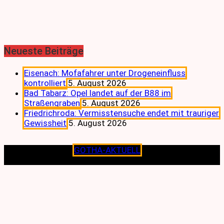
Neueste Beiträge
Eisenach: Mofafahrer unter Drogeneinfluss
kontrolliert
5. August 2026
Bad Tabarz: Opel landet auf der B88 im
Straßengraben
5. August 2026
Friedrichroda: Vermisstensuche endet mit trauriger
Gewissheit
5. August 2026
Copyright © 2026
GOTHA-AKTUELL
.|Seit jeher dem
Lokalen verpflichtet.