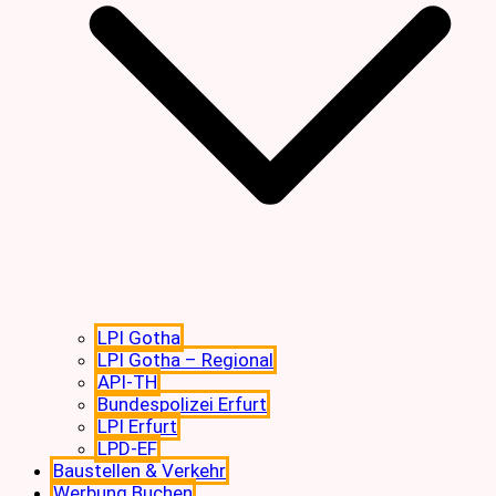
LPI Gotha
LPI Gotha – Regional
API-TH
Bundespolizei Erfurt
LPI Erfurt
LPD-EF
Baustellen & Verkehr
Werbung Buchen