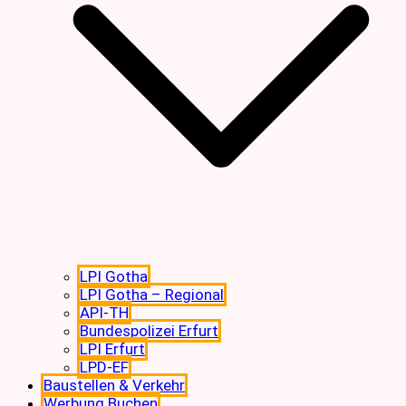
LPI Gotha
LPI Gotha – Regional
API-TH
Bundespolizei Erfurt
LPI Erfurt
LPD-EF
Baustellen & Verkehr
Werbung Buchen