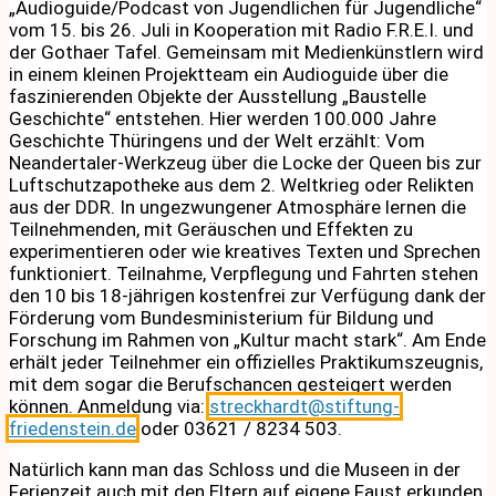
„Audioguide/Podcast von Jugendlichen für Jugendliche“
vom 15. bis 26. Juli in Kooperation mit Radio F.R.E.I. und
der Gothaer Tafel. Gemeinsam mit Medienkünstlern wird
in einem kleinen Projektteam ein Audioguide über die
faszinierenden Objekte der Ausstellung „Baustelle
Geschichte“ entstehen. Hier werden 100.000 Jahre
Geschichte Thüringens und der Welt erzählt: Vom
Neandertaler-Werkzeug über die Locke der Queen bis zur
Luftschutzapotheke aus dem 2. Weltkrieg oder Relikten
aus der DDR. In ungezwungener Atmosphäre lernen die
Teilnehmenden, mit Geräuschen und Effekten zu
experimentieren oder wie kreatives Texten und Sprechen
funktioniert. Teilnahme, Verpflegung und Fahrten stehen
den 10 bis 18-jährigen kostenfrei zur Verfügung dank der
Förderung vom Bundesministerium für Bildung und
Forschung im Rahmen von „Kultur macht stark“. Am Ende
erhält jeder Teilnehmer ein offizielles Praktikumszeugnis,
mit dem sogar die Berufschancen gesteigert werden
können. Anmeldung via:
streckhardt@stiftung-
friedenstein.de
oder 03621 / 8234 503.
Natürlich kann man das Schloss und die Museen in der
Ferienzeit auch mit den Eltern auf eigene Faust erkunden.