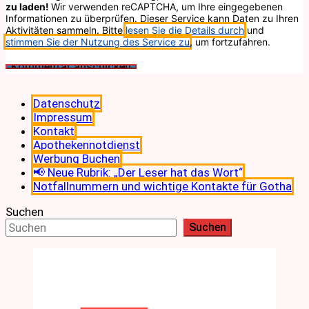
zu laden!
Wir verwenden reCAPTCHA, um Ihre eingegebenen
Informationen zu überprüfen. Dieser Service kann Daten zu Ihren
Aktivitäten sammeln. Bitte
lesen Sie die Details durch
und
stimmen Sie der Nutzung des Service zu
, um fortzufahren.
Datenschutz
Impressum
Kontakt
Apothekennotdienst
Werbung Buchen
📢 Neue Rubrik: „Der Leser hat das Wort“
Notfallnummern und wichtige Kontakte für Gotha
Suchen
Suchen